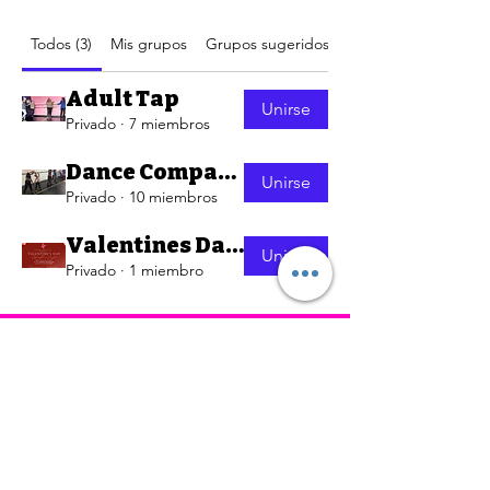
Todos (3)
Mis grupos
Grupos sugeridos
Adult Tap
Unirse
Privado
·
7 miembros
Dance Company Parents and Students
Unirse
Privado
·
10 miembros
Valentines Dance Night! Group
Unirse
Privado
·
1 miembro
Ubicación 1 (estudio principal): 3193 W
4700 S Taylorsville UT, 84129