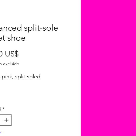
nced split-sole
et shoe
Precio
0 US$
o excluido
 pink, split-soled
d
*
o