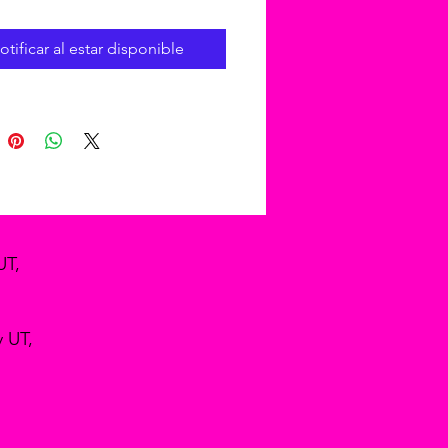
otificar al estar disponible
UT,
y UT,