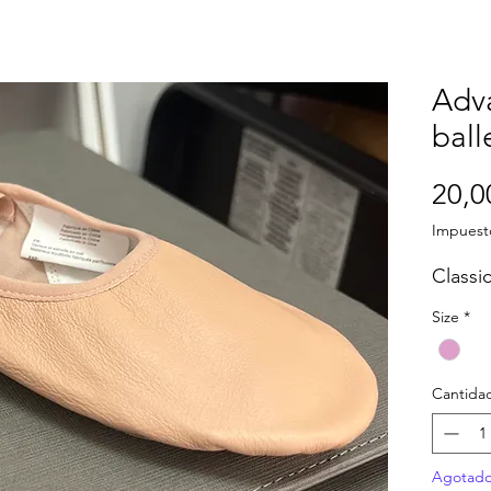
Adva
ball
20,0
Impuest
Classic
Size
*
Cantida
Agotad