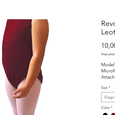
Rev
Leo
10,0
Impuest
Model 
Microf
Attach
straps
Size
*
Shelf b
Front-l
Elegir
Color
*