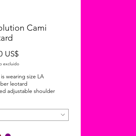
olution Cami
tard
Precio
0 US$
o excluido
is wearing size LA
iber leotard
ed adjustable shoulder
ra in adult sizes
ined in child sizes