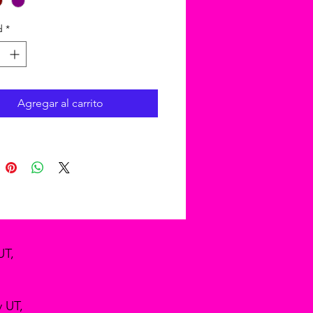
d
*
Agregar al carrito
UT,
y UT,