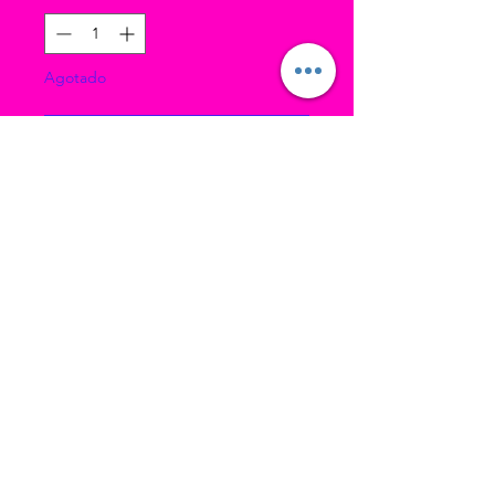
Agotado
Notificar al estar disponible
Ubicación 1 (estudio principal): 3193 W
4700 S Taylorsville UT, 84129
Ubicación 2 (Home Studio): 3478 S Cozy
River Pl, West Valley UT, 84119
Correo electrónico: