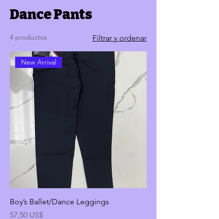
Dance Pants
4 productos
Filtrar y ordenar
New Arrival
Boy’s Ballet/Dance Leggings
Precio
57,50 US$