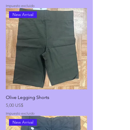
Impuesto excluido
New Arrival
Olive Legging Shorts
Precio
5,00 US$
Impuesto excluido
New Arrival